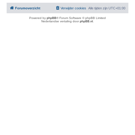
Forumoverzicht
Verwijder cookies
Alle tijden zijn
UTC+01:00
Powered by
phpBB
® Forum Software © phpBB Limited
Nederlandse vertaling door
phpBB.nl
.