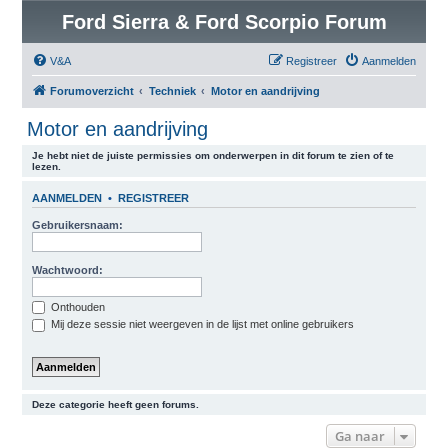
Ford Sierra & Ford Scorpio Forum
V&A
Registreer
Aanmelden
Forumoverzicht
Techniek
Motor en aandrijving
Motor en aandrijving
Je hebt niet de juiste permissies om onderwerpen in dit forum te zien of te
lezen.
AANMELDEN
•
REGISTREER
Gebruikersnaam:
Wachtwoord:
Onthouden
Mij deze sessie niet weergeven in de lijst met online gebruikers
Deze categorie heeft geen forums.
Ga naar