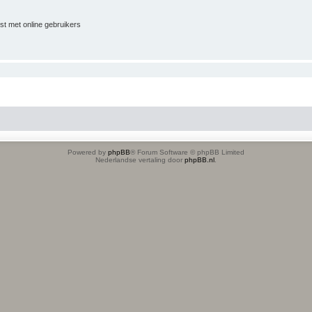
jst met online gebruikers
Powered by
phpBB
® Forum Software © phpBB Limited
Nederlandse vertaling door
phpBB.nl
.