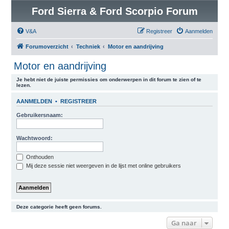
Ford Sierra & Ford Scorpio Forum
V&A
Registreer
Aanmelden
Forumoverzicht
Techniek
Motor en aandrijving
Motor en aandrijving
Je hebt niet de juiste permissies om onderwerpen in dit forum te zien of te
lezen.
AANMELDEN
•
REGISTREER
Gebruikersnaam:
Wachtwoord:
Onthouden
Mij deze sessie niet weergeven in de lijst met online gebruikers
Deze categorie heeft geen forums.
Ga naar