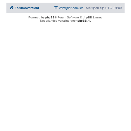
Forumoverzicht
Verwijder cookies
Alle tijden zijn
UTC+01:00
Powered by
phpBB
® Forum Software © phpBB Limited
Nederlandse vertaling door
phpBB.nl
.