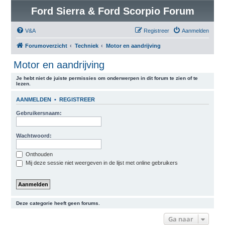
Ford Sierra & Ford Scorpio Forum
V&A
Registreer
Aanmelden
Forumoverzicht
Techniek
Motor en aandrijving
Motor en aandrijving
Je hebt niet de juiste permissies om onderwerpen in dit forum te zien of te
lezen.
AANMELDEN
•
REGISTREER
Gebruikersnaam:
Wachtwoord:
Onthouden
Mij deze sessie niet weergeven in de lijst met online gebruikers
Deze categorie heeft geen forums.
Ga naar