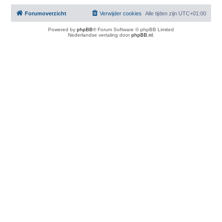
Forumoverzicht
Verwijder cookies
Alle tijden zijn
UTC+01:00
Powered by
phpBB
® Forum Software © phpBB Limited
Nederlandse vertaling door
phpBB.nl
.