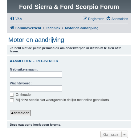
Ford Sierra & Ford Scorpio Forum
V&A
Registreer
Aanmelden
Forumoverzicht
Techniek
Motor en aandrijving
Motor en aandrijving
Je hebt niet de juiste permissies om onderwerpen in dit forum te zien of te
lezen.
AANMELDEN
•
REGISTREER
Gebruikersnaam:
Wachtwoord:
Onthouden
Mij deze sessie niet weergeven in de lijst met online gebruikers
Deze categorie heeft geen forums.
Ga naar