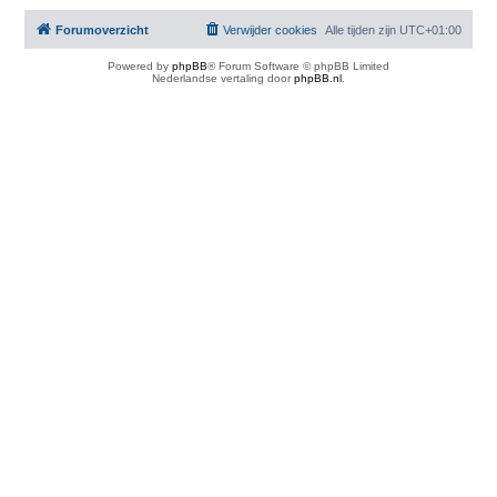
Forumoverzicht
Verwijder cookies
Alle tijden zijn
UTC+01:00
Powered by
phpBB
® Forum Software © phpBB Limited
Nederlandse vertaling door
phpBB.nl
.