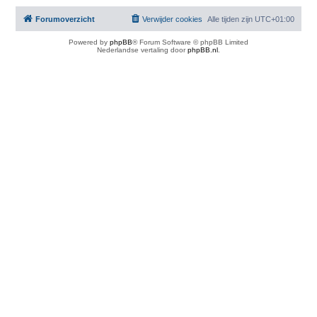
Forumoverzicht
Verwijder cookies
Alle tijden zijn
UTC+01:00
Powered by
phpBB
® Forum Software © phpBB Limited
Nederlandse vertaling door
phpBB.nl
.