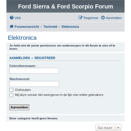
Ford Sierra & Ford Scorpio Forum
V&A
Registreer
Aanmelden
Forumoverzicht
Techniek
Elektronica
Elektronica
Je hebt niet de juiste permissies om onderwerpen in dit forum te zien of te
lezen.
AANMELDEN
•
REGISTREER
Gebruikersnaam:
Wachtwoord:
Onthouden
Mij deze sessie niet weergeven in de lijst met online gebruikers
Deze categorie heeft geen forums.
Ga naar