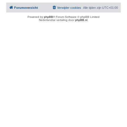
Forumoverzicht
Verwijder cookies
Alle tijden zijn
UTC+01:00
Powered by
phpBB
® Forum Software © phpBB Limited
Nederlandse vertaling door
phpBB.nl
.