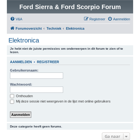
Ford Sierra & Ford Scorpio Forum
V&A
Registreer
Aanmelden
Forumoverzicht
Techniek
Elektronica
Elektronica
Je hebt niet de juiste permissies om onderwerpen in dit forum te zien of te
lezen.
AANMELDEN
•
REGISTREER
Gebruikersnaam:
Wachtwoord:
Onthouden
Mij deze sessie niet weergeven in de lijst met online gebruikers
Deze categorie heeft geen forums.
Ga naar