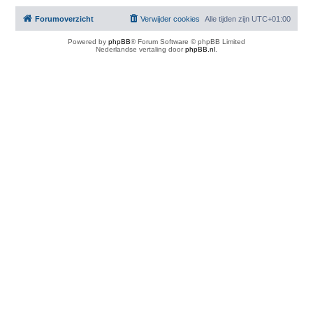
Forumoverzicht
Verwijder cookies
Alle tijden zijn
UTC+01:00
Powered by
phpBB
® Forum Software © phpBB Limited
Nederlandse vertaling door
phpBB.nl
.