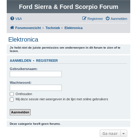
Ford Sierra & Ford Scorpio Forum
V&A
Registreer
Aanmelden
Forumoverzicht
Techniek
Elektronica
Elektronica
Je hebt niet de juiste permissies om onderwerpen in dit forum te zien of te
lezen.
AANMELDEN
•
REGISTREER
Gebruikersnaam:
Wachtwoord:
Onthouden
Mij deze sessie niet weergeven in de lijst met online gebruikers
Deze categorie heeft geen forums.
Ga naar