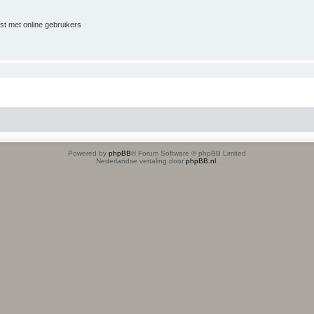
jst met online gebruikers
Powered by
phpBB
® Forum Software © phpBB Limited
Nederlandse vertaling door
phpBB.nl
.