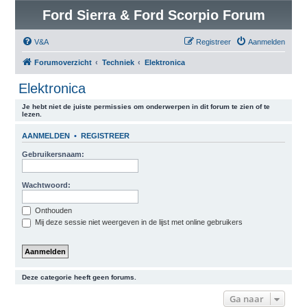
Ford Sierra & Ford Scorpio Forum
V&A
Registreer
Aanmelden
Forumoverzicht
Techniek
Elektronica
Elektronica
Je hebt niet de juiste permissies om onderwerpen in dit forum te zien of te
lezen.
AANMELDEN
•
REGISTREER
Gebruikersnaam:
Wachtwoord:
Onthouden
Mij deze sessie niet weergeven in de lijst met online gebruikers
Deze categorie heeft geen forums.
Ga naar