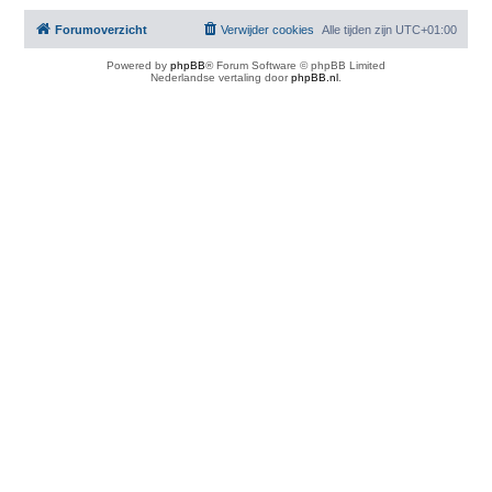
Forumoverzicht
Verwijder cookies
Alle tijden zijn
UTC+01:00
Powered by
phpBB
® Forum Software © phpBB Limited
Nederlandse vertaling door
phpBB.nl
.