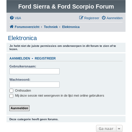
Ford Sierra & Ford Scorpio Forum
V&A
Registreer
Aanmelden
Forumoverzicht
Techniek
Elektronica
Elektronica
Je hebt niet de juiste permissies om onderwerpen in dit forum te zien of te
lezen.
AANMELDEN
•
REGISTREER
Gebruikersnaam:
Wachtwoord:
Onthouden
Mij deze sessie niet weergeven in de lijst met online gebruikers
Deze categorie heeft geen forums.
Ga naar