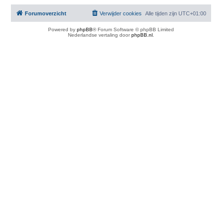
Forumoverzicht
Verwijder cookies
Alle tijden zijn
UTC+01:00
Powered by
phpBB
® Forum Software © phpBB Limited
Nederlandse vertaling door
phpBB.nl
.