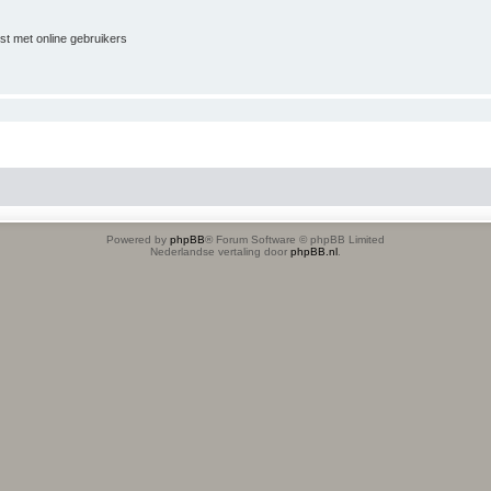
jst met online gebruikers
Powered by
phpBB
® Forum Software © phpBB Limited
Nederlandse vertaling door
phpBB.nl
.