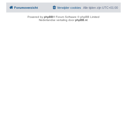
Forumoverzicht
Verwijder cookies
Alle tijden zijn
UTC+01:00
Powered by
phpBB
® Forum Software © phpBB Limited
Nederlandse vertaling door
phpBB.nl
.