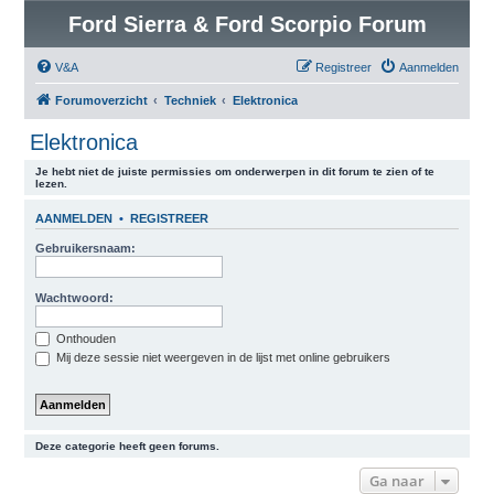
Ford Sierra & Ford Scorpio Forum
V&A
Registreer
Aanmelden
Forumoverzicht
Techniek
Elektronica
Elektronica
Je hebt niet de juiste permissies om onderwerpen in dit forum te zien of te
lezen.
AANMELDEN
•
REGISTREER
Gebruikersnaam:
Wachtwoord:
Onthouden
Mij deze sessie niet weergeven in de lijst met online gebruikers
Deze categorie heeft geen forums.
Ga naar