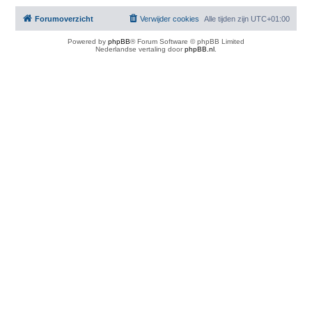
Forumoverzicht
Verwijder cookies
Alle tijden zijn
UTC+01:00
Powered by
phpBB
® Forum Software © phpBB Limited
Nederlandse vertaling door
phpBB.nl
.