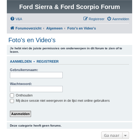
Ford Sierra & Ford Scorpio Forum
V&A
Registreer
Aanmelden
Forumoverzicht
Algemeen
Foto's en Video's
Foto's en Video's
Je hebt niet de juiste permissies om onderwerpen in dit forum te zien of te
lezen.
AANMELDEN
•
REGISTREER
Gebruikersnaam:
Wachtwoord:
Onthouden
Mij deze sessie niet weergeven in de lijst met online gebruikers
Deze categorie heeft geen forums.
Ga naar