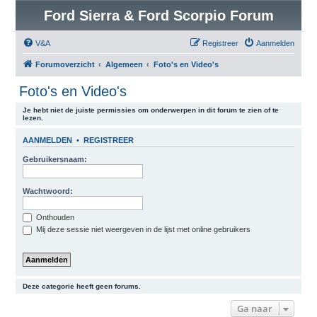
Ford Sierra & Ford Scorpio Forum
V&A
Registreer
Aanmelden
Forumoverzicht
Algemeen
Foto's en Video's
Foto's en Video's
Je hebt niet de juiste permissies om onderwerpen in dit forum te zien of te
lezen.
AANMELDEN
•
REGISTREER
Gebruikersnaam:
Wachtwoord:
Onthouden
Mij deze sessie niet weergeven in de lijst met online gebruikers
Deze categorie heeft geen forums.
Ga naar