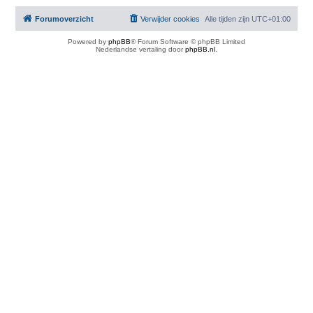
Forumoverzicht
Verwijder cookies
Alle tijden zijn
UTC+01:00
Powered by
phpBB
® Forum Software © phpBB Limited
Nederlandse vertaling door
phpBB.nl
.