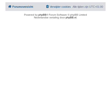
Forumoverzicht
Verwijder cookies
Alle tijden zijn
UTC+01:00
Powered by
phpBB
® Forum Software © phpBB Limited
Nederlandse vertaling door
phpBB.nl
.