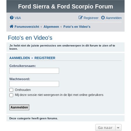
Ford Sierra & Ford Scorpio Forum
V&A
Registreer
Aanmelden
Forumoverzicht
Algemeen
Foto's en Video's
Foto's en Video's
Je hebt niet de juiste permissies om onderwerpen in dit forum te zien of te
lezen.
AANMELDEN
•
REGISTREER
Gebruikersnaam:
Wachtwoord:
Onthouden
Mij deze sessie niet weergeven in de lijst met online gebruikers
Deze categorie heeft geen forums.
Ga naar