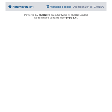
Forumoverzicht
Verwijder cookies
Alle tijden zijn
UTC+01:00
Powered by
phpBB
® Forum Software © phpBB Limited
Nederlandse vertaling door
phpBB.nl
.