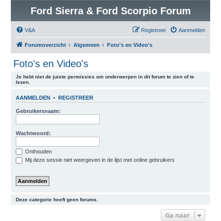
Ford Sierra & Ford Scorpio Forum
V&A
Registreer
Aanmelden
Forumoverzicht
Algemeen
Foto's en Video's
Foto's en Video's
Je hebt niet de juiste permissies om onderwerpen in dit forum te zien of te
lezen.
AANMELDEN
•
REGISTREER
Gebruikersnaam:
Wachtwoord:
Onthouden
Mij deze sessie niet weergeven in de lijst met online gebruikers
Deze categorie heeft geen forums.
Ga naar