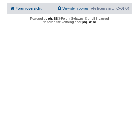
Forumoverzicht
Verwijder cookies
Alle tijden zijn
UTC+01:00
Powered by
phpBB
® Forum Software © phpBB Limited
Nederlandse vertaling door
phpBB.nl
.