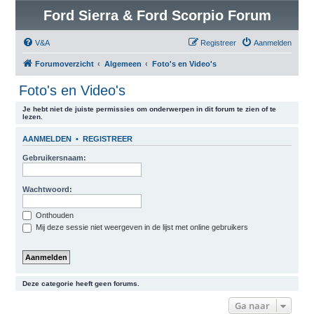
Ford Sierra & Ford Scorpio Forum
V&A
Registreer
Aanmelden
Forumoverzicht
Algemeen
Foto's en Video's
Foto's en Video's
Je hebt niet de juiste permissies om onderwerpen in dit forum te zien of te
lezen.
AANMELDEN
•
REGISTREER
Gebruikersnaam:
Wachtwoord:
Onthouden
Mij deze sessie niet weergeven in de lijst met online gebruikers
Deze categorie heeft geen forums.
Ga naar