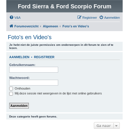
Ford Sierra & Ford Scorpio Forum
V&A
Registreer
Aanmelden
Forumoverzicht
Algemeen
Foto's en Video's
Foto's en Video's
Je hebt niet de juiste permissies om onderwerpen in dit forum te zien of te
lezen.
AANMELDEN
•
REGISTREER
Gebruikersnaam:
Wachtwoord:
Onthouden
Mij deze sessie niet weergeven in de lijst met online gebruikers
Deze categorie heeft geen forums.
Ga naar