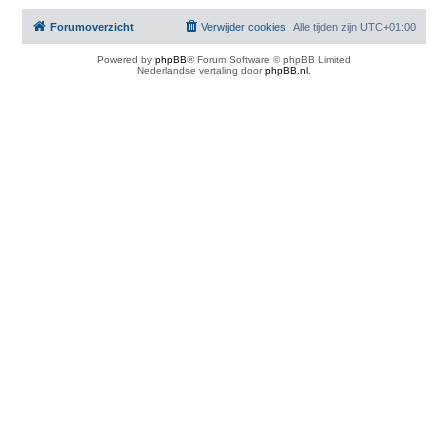
Forumoverzicht
Verwijder cookies
Alle tijden zijn
UTC+01:00
Powered by
phpBB
® Forum Software © phpBB Limited
Nederlandse vertaling door
phpBB.nl
.