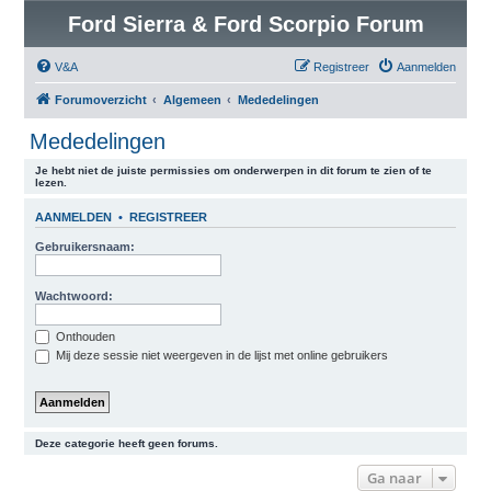
Ford Sierra & Ford Scorpio Forum
V&A
Registreer
Aanmelden
Forumoverzicht
Algemeen
Mededelingen
Mededelingen
Je hebt niet de juiste permissies om onderwerpen in dit forum te zien of te
lezen.
AANMELDEN
•
REGISTREER
Gebruikersnaam:
Wachtwoord:
Onthouden
Mij deze sessie niet weergeven in de lijst met online gebruikers
Deze categorie heeft geen forums.
Ga naar