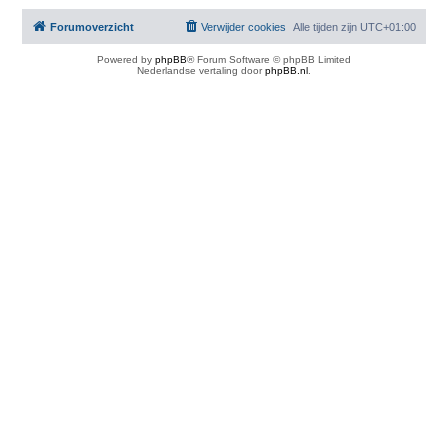
Forumoverzicht
Verwijder cookies
Alle tijden zijn
UTC+01:00
Powered by
phpBB
® Forum Software © phpBB Limited
Nederlandse vertaling door
phpBB.nl
.