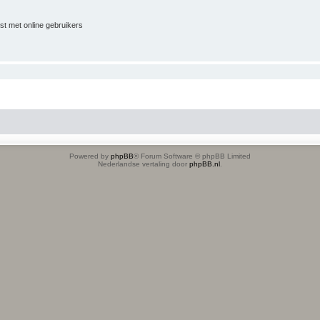
jst met online gebruikers
Powered by
phpBB
® Forum Software © phpBB Limited
Nederlandse vertaling door
phpBB.nl
.