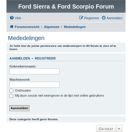
Ford Sierra & Ford Scorpio Forum
V&A
Registreer
Aanmelden
Forumoverzicht
Algemeen
Mededelingen
Mededelingen
Je hebt niet de juiste permissies om onderwerpen in dit forum te zien of te
lezen.
AANMELDEN
•
REGISTREER
Gebruikersnaam:
Wachtwoord:
Onthouden
Mij deze sessie niet weergeven in de lijst met online gebruikers
Deze categorie heeft geen forums.
Ga naar