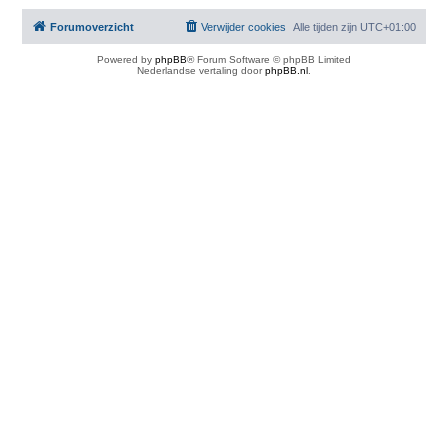
Forumoverzicht
Verwijder cookies
Alle tijden zijn
UTC+01:00
Powered by
phpBB
® Forum Software © phpBB Limited
Nederlandse vertaling door
phpBB.nl
.