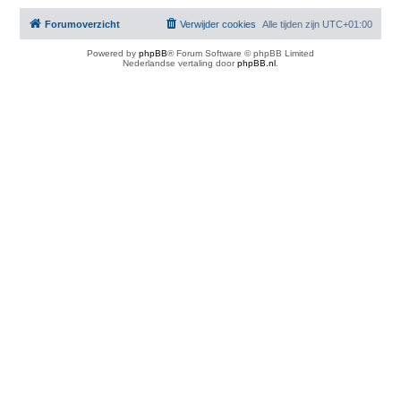
Forumoverzicht
Verwijder cookies
Alle tijden zijn
UTC+01:00
Powered by
phpBB
® Forum Software © phpBB Limited
Nederlandse vertaling door
phpBB.nl
.