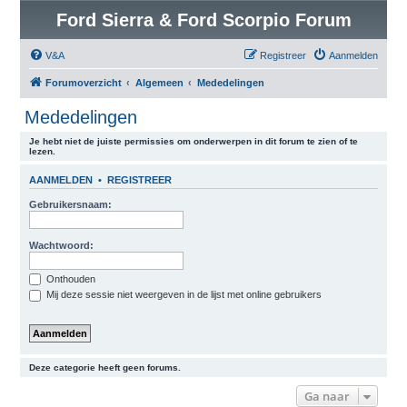
Ford Sierra & Ford Scorpio Forum
V&A
Registreer
Aanmelden
Forumoverzicht
Algemeen
Mededelingen
Mededelingen
Je hebt niet de juiste permissies om onderwerpen in dit forum te zien of te
lezen.
AANMELDEN
•
REGISTREER
Gebruikersnaam:
Wachtwoord:
Onthouden
Mij deze sessie niet weergeven in de lijst met online gebruikers
Deze categorie heeft geen forums.
Ga naar