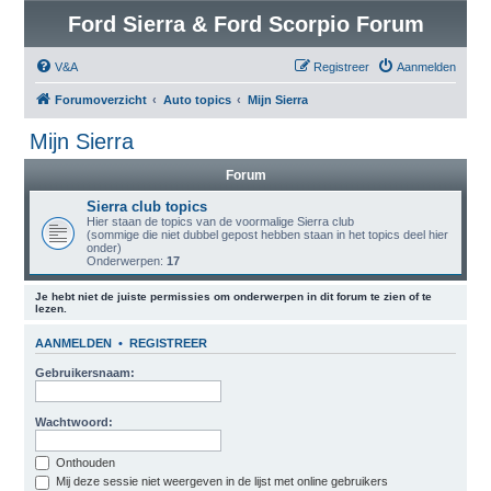
Ford Sierra & Ford Scorpio Forum
V&A
Registreer
Aanmelden
Forumoverzicht
Auto topics
Mijn Sierra
Mijn Sierra
Forum
Sierra club topics
Hier staan de topics van de voormalige Sierra club
(sommige die niet dubbel gepost hebben staan in het topics deel hier
onder)
Onderwerpen:
17
Je hebt niet de juiste permissies om onderwerpen in dit forum te zien of te
lezen.
AANMELDEN
•
REGISTREER
Gebruikersnaam:
Wachtwoord:
Onthouden
Mij deze sessie niet weergeven in de lijst met online gebruikers