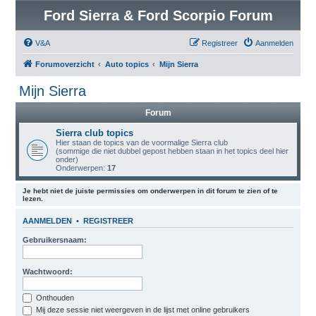
Ford Sierra & Ford Scorpio Forum
V&A
Registreer
Aanmelden
Forumoverzicht
Auto topics
Mijn Sierra
Mijn Sierra
Forum
Sierra club topics
Hier staan de topics van de voormalige Sierra club
(sommige die niet dubbel gepost hebben staan in het topics deel hier
onder)
Onderwerpen:
17
Je hebt niet de juiste permissies om onderwerpen in dit forum te zien of te
lezen.
AANMELDEN
•
REGISTREER
Gebruikersnaam:
Wachtwoord:
Onthouden
Mij deze sessie niet weergeven in de lijst met online gebruikers