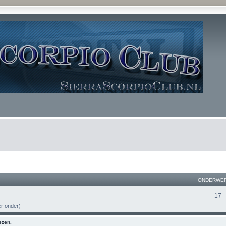
ONDERWE
17
er onder)
ezen.