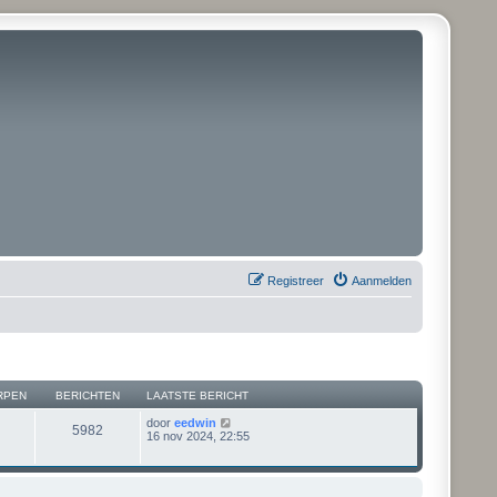
Registreer
Aanmelden
RPEN
BERICHTEN
LAATSTE BERICHT
B
door
eedwin
5982
e
16 nov 2024, 22:55
k
i
j
k