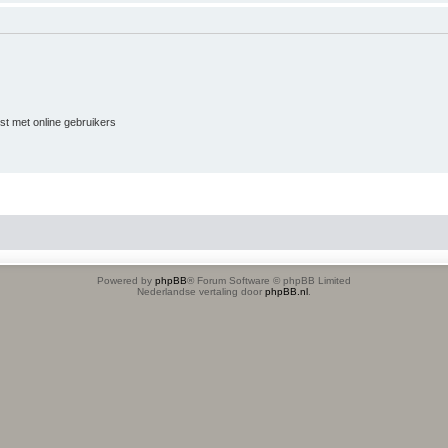
jst met online gebruikers
Powered by
phpBB
® Forum Software © phpBB Limited
Nederlandse vertaling door
phpBB.nl
.