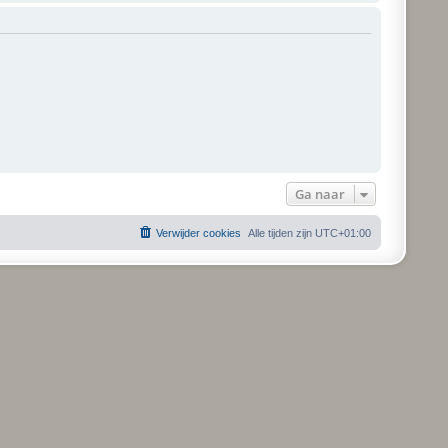
l
a
a
t
s
t
e
b
e
r
i
c
h
t
Ga naar
Verwijder cookies
Alle tijden zijn
UTC+01:00