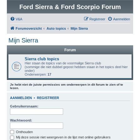
Ford Sierra & Ford Scorpio Forum
V&A
Registreer
Aanmelden
Forumoverzicht
Auto topics
Mijn Sierra
Mijn Sierra
Forum
Sierra club topics
Hier staan de topics van de voormalige Sierra club
(sommige die niet dubbel gepost hebben staan in het topics deel hier
onder)
Onderwerpen:
17
Je hebt niet de juiste permissies om onderwerpen in dit forum te zien of te
lezen.
AANMELDEN
•
REGISTREER
Gebruikersnaam:
Wachtwoord:
Onthouden
Mij deze sessie niet weergeven in de lijst met online gebruikers