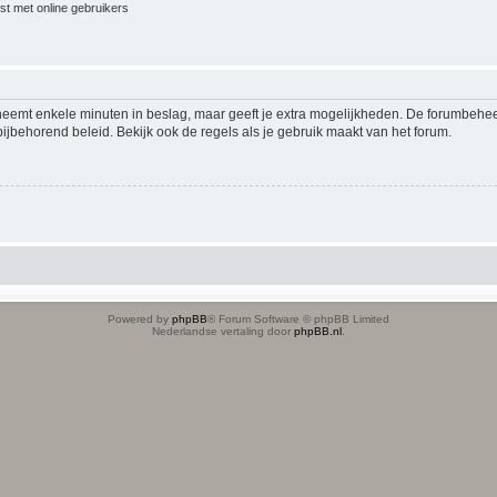
jst met online gebruikers
 neemt enkele minuten in beslag, maar geeft je extra mogelijkheden. De forumbehe
ijbehorend beleid. Bekijk ook de regels als je gebruik maakt van het forum.
Powered by
phpBB
® Forum Software © phpBB Limited
Nederlandse vertaling door
phpBB.nl
.