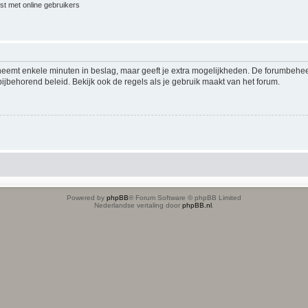
jst met online gebruikers
 neemt enkele minuten in beslag, maar geeft je extra mogelijkheden. De forumbehe
ijbehorend beleid. Bekijk ook de regels als je gebruik maakt van het forum.
Powered by
phpBB
® Forum Software © phpBB Limited
Nederlandse vertaling door
phpBB.nl
.