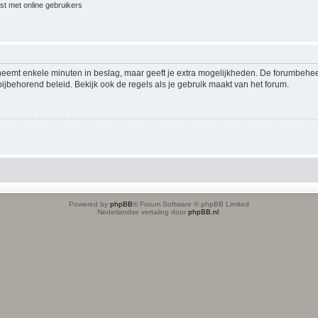
jst met online gebruikers
 neemt enkele minuten in beslag, maar geeft je extra mogelijkheden. De forumbehe
ijbehorend beleid. Bekijk ook de regels als je gebruik maakt van het forum.
Powered by
phpBB
® Forum Software © phpBB Limited
Nederlandse vertaling door
phpBB.nl
.