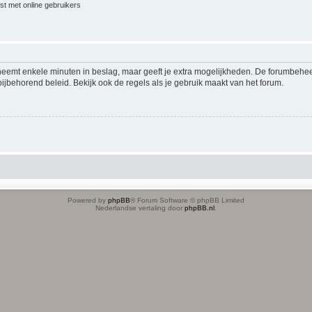
jst met online gebruikers
 neemt enkele minuten in beslag, maar geeft je extra mogelijkheden. De forumbehe
ijbehorend beleid. Bekijk ook de regels als je gebruik maakt van het forum.
Powered by
phpBB
® Forum Software © phpBB Limited
Nederlandse vertaling door
phpBB.nl
.