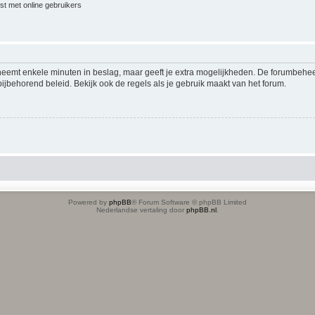
jst met online gebruikers
 neemt enkele minuten in beslag, maar geeft je extra mogelijkheden. De forumbehe
ijbehorend beleid. Bekijk ook de regels als je gebruik maakt van het forum.
Powered by
phpBB
® Forum Software © phpBB Limited
Nederlandse vertaling door
phpBB.nl
.